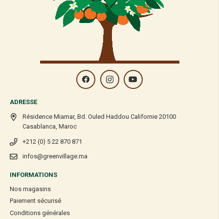
MOULIN DES MOINES
MOULIN DES MOINES
Moulin des Moines Palets
Moulin des Moines Pépites
de Pure Pâte de Cacao
Choco Noir 62% 200G
200G
99,90
Dhs
92,00
Dhs
Rupture de stock
Rupture de stock