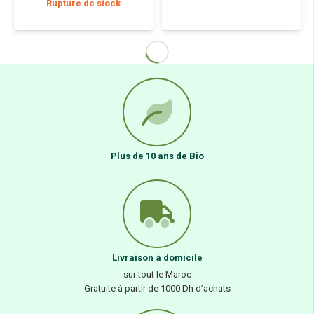
Rupture de stock
COOK
MAM BIO
Cook Arome Naturel Rose
Mam Bio Craquants ces
50ML
Éclats de Caramel 220G
53,00
Dhs
97,00
Dhs
Rupture de stock
Rupture de stock