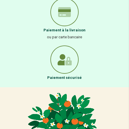
NATALI
MOULIN DES MOINES
Natali Extrait de Vanille
Moulin des Moines Palets
30Ml
Choco Noir 74% 200G
175,00
Dhs
95,00
Dhs
Rupture de stock