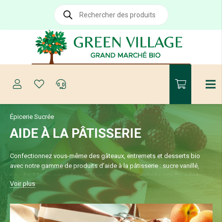
Recherche
de
produits
Épicerie Sucrée
AIDE À LA PÂTISSERIE
Confectionnez vous-même des gâteaux, entremets et desserts bio
avec notre gamme de produits d’aide à la pâtisserie : sucre vanillé,
poudre à lever, amandes effilées, noix de coco râpée, vanille, pépites
Voir plus
de chocolat, fruits confits, vermicelles, poudre de cacao….Que ce soit
pour décorer ou donner de l’originalité à un gâteau, dénichez
l’ingrédient dont vous avez besoin pour prendre plaisir à réaliser vos
recettes en toute simplicité.