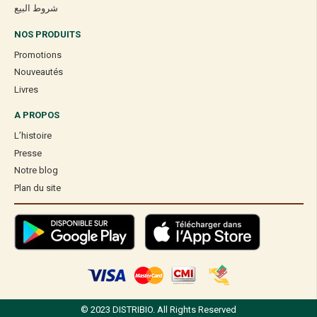
BIODYSSÉE
RACINES BIO
Biodyssée Cacao Maigre
Racines Bio Beurre de
250G
Cacao 200G
99,90
Dhs
189,90
Dhs
Rupture de stock