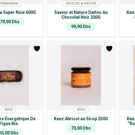
TERRASANA
SAVEURS & NATURE
a Super Noix 600G
Saveur et Nature Dattes Au
Ken
Chocolat Noir 200G
279,90
Dhs
99,90
Dhs
KENZ
KENZ
re Énergétique De
Kenz Abricot au Sirop 250G
Ken
Figue Bio
“Ro
70,00
Dhs
20,00
Dhs