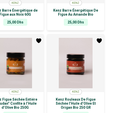
KENZ
KENZ
z Barre Énergétique de
Kenz Barre Énergétique De
Figue aux Noix 60G
Figue Au Amande Bio
25,00
Dhs
25,00
Dhs
KENZ
KENZ
z Figue Séchée Entiére
Kenz Rouleaux De Figue
udan” Confite à l’Huile
Séchée l’Huile d’Olive Et
d’Olive Bio 250G
Origan Bio 250 GR