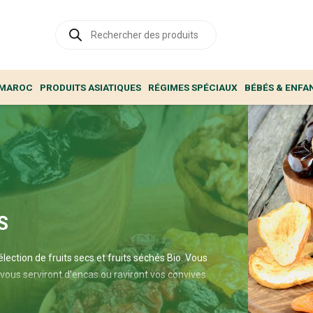
Recherche
de
produits
 MAROC
PRODUITS ASIATIQUES
RÉGIMES SPÉCIAUX
BÉBÉS & ENFA
S
ction de fruits secs et fruits séchés Bio. Vous
i vous serviront d’encas ou raviront vos convives