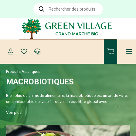
Recherche
de
produits
Produits Asiatiques
MACROBIOTIQUES
Bien plus qu’un mode alimentaire, la macrobiotique est un art de vivre,
une philosophie qui vise à trouver un équilibre global avec
l’environnement. Vous trouverez tous les aliments importants de la
Voir plus
cuisine macrobiotique : soja, algues, miso, tofu, gingembre, riz…etc