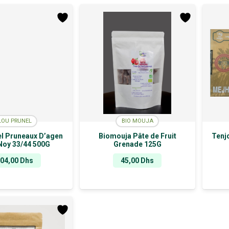
LOU PRUNEL
BIO MOUJA
l Pruneaux D’agen
Biomouja Pâte de Fruit
Tenj
Noy 33/44 500G
Grenade 125G
104,00
Dhs
45,00
Dhs