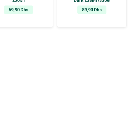
250Ml
Dark 258Ml /350G
69,90
Dhs
89,90
Dhs