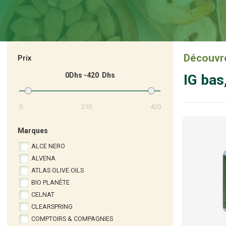
contrôle du diabète.
Découvre
Prix
0
420
IG bas
0
210
420
Marques
ALCE NERO
ALVENA
ATLAS OLIVE OILS
BIO PLANÈTE
CELNAT
CLEARSPRING
COMPTOIRS & COMPAGNIES