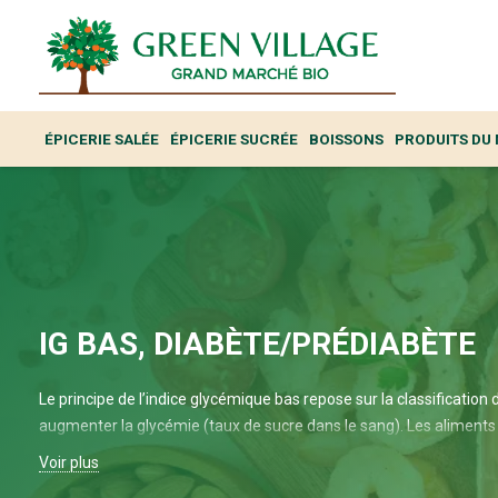
ÉPICERIE SALÉE
ÉPICERIE SUCRÉE
BOISSONS
PRODUITS DU
IG BAS, DIABÈTE/PRÉDIABÈTE
Le principe de l’indice glycémique bas repose sur la classification d
augmenter la glycémie (taux de sucre dans le sang). Les aliments
lentement, ce qui permet une élévation progressive et modérée de l
Voir plus
à favoriser la satiété durable et à réduire les fluctuations de la gl