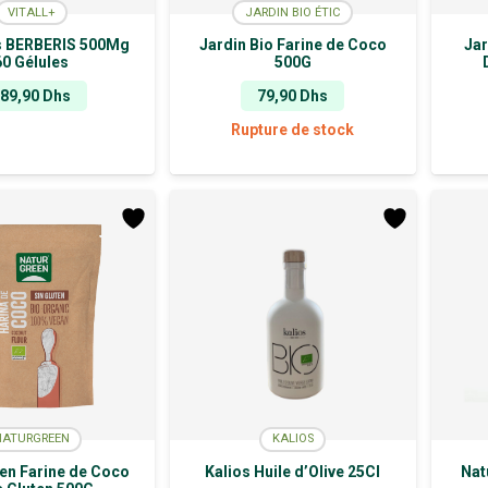
VITALL+
JARDIN BIO ÉTIC
us BERBERIS 500Mg
Jardin Bio Farine de Coco
Jar
60 Gélules
500G
189,90
Dhs
79,90
Dhs
Rupture de stock
NATURGREEN
KALIOS
en Farine de Coco
Kalios Huile d’Olive 25Cl
Nat