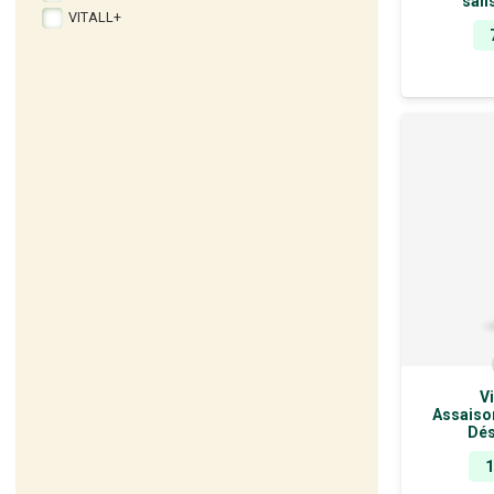
san
VITALL+
V
Assaiso
Dés