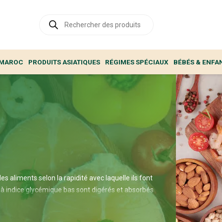
Recherche
de
produits
 MAROC
PRODUITS ASIATIQUES
RÉGIMES SPÉCIAUX
BÉBÉS & ENFA
es aliments selon la rapidité avec laquelle ils font
 à indice glycémique bas sont digérés et absorbés
a glycémie. Cela contribue à stabiliser l’énergie,
ycémie, bénéficiant ainsi à la gestion du poids et au