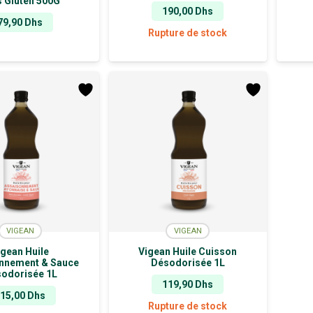
s Gluten 500G
190,00
Dhs
79,90
Dhs
Rupture de stock
VIGEAN
VIGEAN
igean Huile
Vigean Huile Cuisson
nnement & Sauce
Désodorisée 1L
odorisée 1L
119,90
Dhs
115,00
Dhs
Rupture de stock