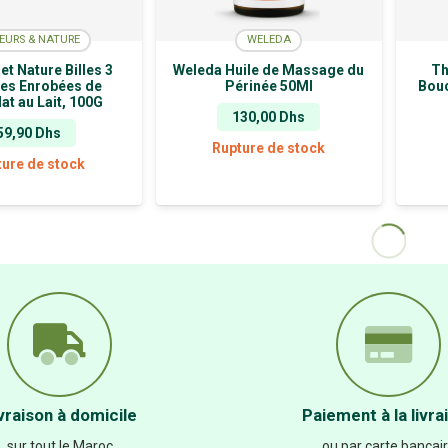
EURS & NATURE
WELEDA
et Nature Billes 3
Weleda Huile de Massage du
Th
es Enrobées de
Périnée 50Ml
Bouc
at au Lait, 100G
130,00
Dhs
59,90
Dhs
Rupture de stock
ture de stock
ALB GOLD
THE HUMBLE CO