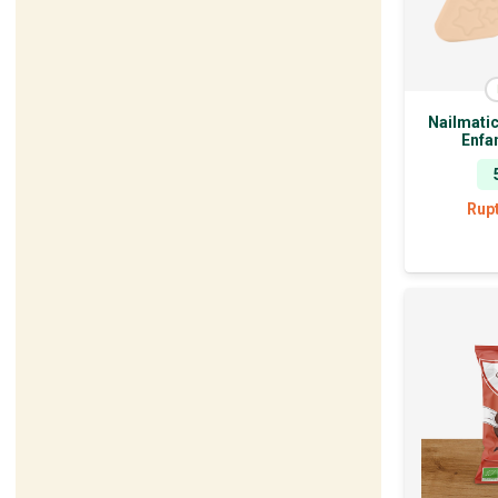
Nailmati
Enfa
Rup