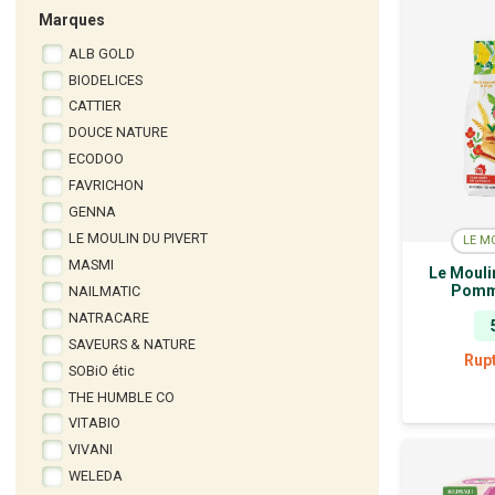
Marques
ALB GOLD
BIODELICES
CATTIER
DOUCE NATURE
ECODOO
FAVRICHON
GENNA
LE MOULIN DU PIVERT
LE M
MASMI
Le Mouli
Pomm
NAILMATIC
NATRACARE
SAVEURS & NATURE
Rup
SOBiO étic
THE HUMBLE CO
VITABIO
VIVANI
WELEDA