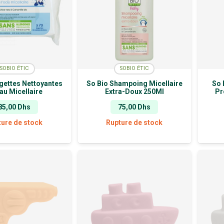
SOBIO ÉTIC
SOBIO ÉTIC
ngettes Nettoyantes
So Bio Shampoing Micellaire
So 
Eau Micellaire
Extra-Doux 250Ml
Pr
85,00
Dhs
75,00
Dhs
ture de stock
Rupture de stock