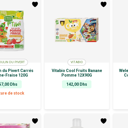
OULIN DU PIVERT
VITABIO
n du Pivert Carrés
Vitabio Cool Fruits Banane
Wele
e-Fraise 120G
Pomme 12X90G
C
57,00
Dhs
142,00
Dhs
ture de stock