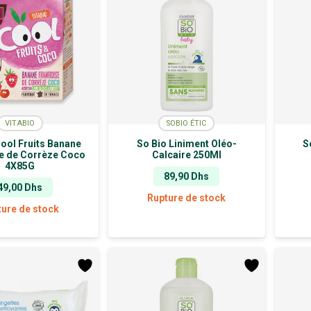
VITABIO
SOBIO ÉTIC
Cool Fruits Banane
So Bio Liniment Oléo-
S
e de Corrèze Coco
Calcaire 250Ml
4X85G
89,90
Dhs
49,00
Dhs
Rupture de stock
ture de stock