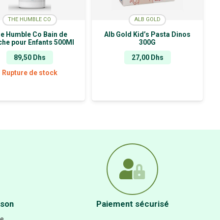
THE HUMBLE CO
ALB GOLD
e Humble Co Bain de
Alb Gold Kid’s Pasta Dinos
he pour Enfants 500Ml
300G
89,50
Dhs
27,00
Dhs
Rupture de stock
THE HUMBLE CO
THE HUMBLE CO