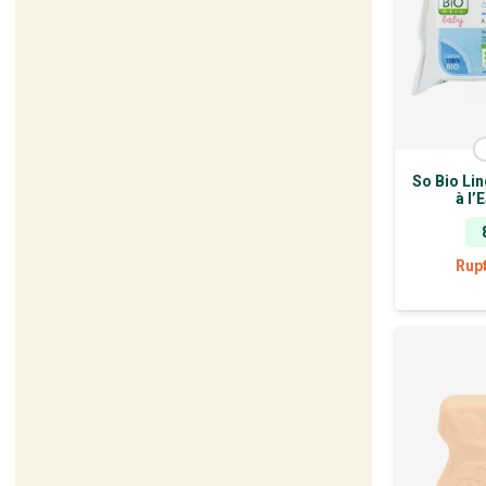
So Bio Li
à l’
Rup