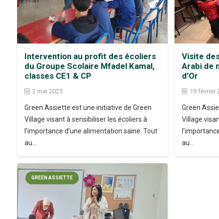
Intervention au profit des écoliers
Visite de
du Groupe Scolaire Mfadel Kamal,
Arabi de 
classes CE1 & CP
d’Or
2 mai 2025
19 février
Green Assiette est une initiative de Green
Green Assiet
Village visant à sensibiliser les écoliers à
Village visan
l’importance d’une alimentation saine. Tout
l’importanc
au…
au…
GREEN ASSIETTE