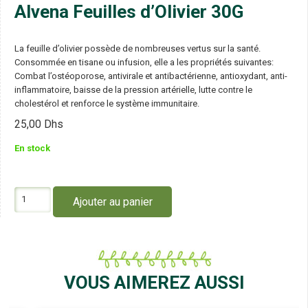
Alvena Feuilles d’Olivier 30G
La feuille d’olivier possède de nombreuses vertus sur la santé.
Consommée en tisane ou infusion, elle a les propriétés suivantes:
Combat l’ostéoporose, antivirale et antibactérienne, antioxydant, anti-
inflammatoire, baisse de la pression artérielle, lutte contre le
cholestérol et renforce le système immunitaire.
25,00
Dhs
En stock
quantité
Ajouter au panier
de
Alvena
Feuilles
d'Olivier
30G
VOUS AIMEREZ AUSSI