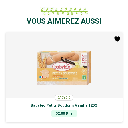
Carotte
des
Landes
Patate
VOUS AIMEREZ AUSSI
Douce
Blé
2x220G
BABYBIO
Babybio Petits Boudoirs Vanille 120G
52,00
Dhs