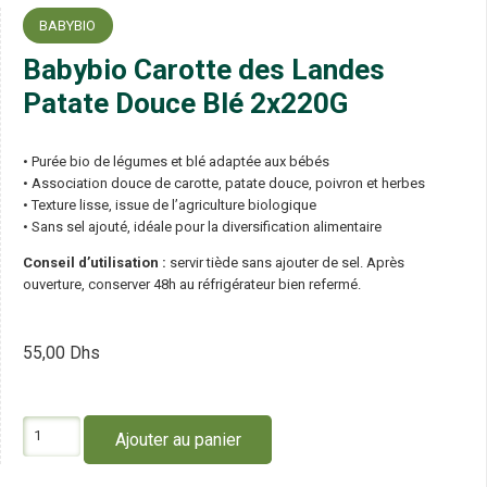
BABYBIO
Babybio Carotte des Landes
Patate Douce Blé 2x220G
• Purée bio de légumes et blé adaptée aux bébés
• Association douce de carotte, patate douce, poivron et herbes
• Texture lisse, issue de l’agriculture biologique
• Sans sel ajouté, idéale pour la diversification alimentaire
Conseil d’utilisation :
servir tiède sans ajouter de sel. Après
ouverture, conserver 48h au réfrigérateur bien refermé.
55,00
Dhs
quantité
Ajouter au panier
de
Babybio