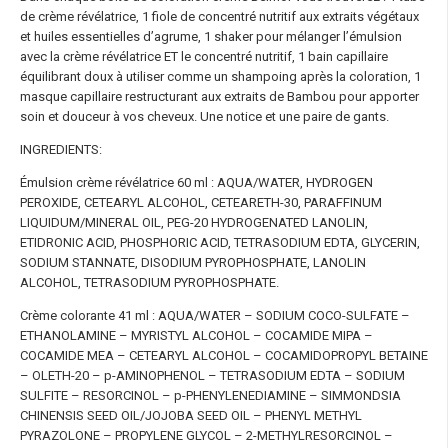
de crème révélatrice, 1 fiole de concentré nutritif aux extraits végétaux
et huiles essentielles d’agrume, 1 shaker pour mélanger l’émulsion
avec la crème révélatrice ET le concentré nutritif, 1 bain capillaire
équilibrant doux à utiliser comme un shampoing après la coloration, 1
masque capillaire restructurant aux extraits de Bambou pour apporter
soin et douceur à vos cheveux. Une notice et une paire de gants.
INGREDIENTS:
Émulsion crème révélatrice 60 ml : AQUA/WATER, HYDROGEN
PEROXIDE, CETEARYL ALCOHOL, CETEARETH-30, PARAFFINUM
LIQUIDUM/MINERAL OIL, PEG-20 HYDROGENATED LANOLIN,
ETIDRONIC ACID, PHOSPHORIC ACID, TETRASODIUM EDTA, GLYCERIN,
SODIUM STANNATE, DISODIUM PYROPHOSPHATE, LANOLIN
ALCOHOL, TETRASODIUM PYROPHOSPHATE.
Crème colorante 41 ml : AQUA/WATER – SODIUM COCO-SULFATE –
ETHANOLAMINE – MYRISTYL ALCOHOL – COCAMIDE MIPA –
COCAMIDE MEA – CETEARYL ALCOHOL – COCAMIDOPROPYL BETAINE
– OLETH-20 – p-AMINOPHENOL – TETRASODIUM EDTA – SODIUM
SULFITE – RESORCINOL – p-PHENYLENEDIAMINE – SIMMONDSIA
CHINENSIS SEED OIL/JOJOBA SEED OIL – PHENYL METHYL
PYRAZOLONE – PROPYLENE GLYCOL – 2-METHYLRESORCINOL –