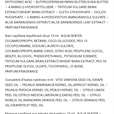
ERYTHORBIC ACID – BUTYROSPERMUM PARKII BUTTER/SHEA BUTTER
– 4-AMINO-2-HYDROXYTOLUENE – TRITICUM VULGARE BRAN
EXTRACT/WHEAT BRAN EXTRACT – OLETH-5 PHOSPHATE – DIOLEYL
PHOSPHATE – 2-AMINO-4-HYDROXYETHYLAMINOANISOLE SULFATE –
ALOE BARBADENSIS EXTRACT/ALOE BARBADENSIS LEAF EXTRACT –
PARFUM/FRAGRANCE.
Bain capillaire équilibrant doux 15 ml : AQUA/WATER,
COCAMIDOPROPYL BETAINE, COCO-GLUCOSIDE, PEG-15
COCOPOLYAMINE, SODIUM LAURETH SULFATE,
COCAMIDOPROPYLAMINE OXIDE, CITRIC ACID, PROPYLENE GLYCOL,
BENZYL ALCOHOL, PHENOXYETHANOL, POTASSIUM SORBATE,
TRITICUM VULGARE BRAN EXTRACT/WHEAT BRAN EXTRACT, PEG-55
PROPYLENE GLYCOL OLEATE, TOCOPHEROL, CI 42090,
PARFUM/FRAGRANCE.
Concentré d’huiles nutritives 4 ml : VITIS VINIFERA SEED OIL/GRAPE
SEED OIL – PRUNUS ARMENIACA KERNEL OIL/APRICOT KERNEL OIL –
PRUNUS PERSICA KERNEL OIL/PEACH KERNEL OIL – CITRUS LIMON
PEEL OIL/CITRUS MEDICA LIMONUM (LEMON) PEEL OIL – CITRUS
NOBILIS OIL/MANDARIN ORANGE PEEL OIL – CITRUS GRANDIS PEEL
OIL/GRAPEFRUIT PEEL OIL.
Masque capillaire aux extraits de bambou 15 ml : AQUA/WATER –