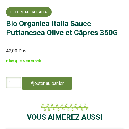
BIO ORGANICA ITALIA
Bio Organica Italia Sauce
Puttanesca Olive et Câpres 350G
42,00
Dhs
Plus que 5 en stock
quantité
Ajouter au panier
de
Bio
Organica
Italia
Sauce
Puttanesca
VOUS AIMEREZ AUSSI
Olive
et