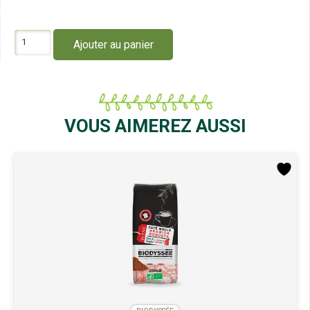
quantité
Ajouter au panier
de
Biodyssée
Granulés
D'Ail
60G
VOUS AIMEREZ AUSSI