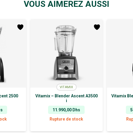
VOUS AIMEREZ AUSSI
VITAMIX
cent 2500
Vitamix – Blender Ascent A3500
Vitamix Bl
i
hs
11.990,00
Dhs
5
tock
Rupture de stock
Rup