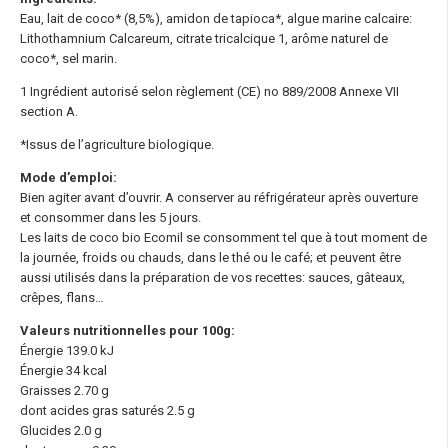
Eau, lait de coco* (8,5%), amidon de tapioca*, algue marine calcaire:
Lithothamnium Calcareum, citrate tricalcique 1, arôme naturel de
coco*, sel marin.
1 Ingrédient autorisé selon règlement (CE) no 889/2008 Annexe VII
section A.
*Issus de l’agriculture biologique.
Mode d’emploi:
Bien agiter avant d’ouvrir. A conserver au réfrigérateur après ouverture
et consommer dans les 5 jours.
Les laits de coco bio Ecomil se consomment tel que à tout moment de
la journée, froids ou chauds, dans le thé ou le café; et peuvent être
aussi utilisés dans la préparation de vos recettes: sauces, gâteaux,
crêpes, flans…
Valeurs nutritionnelles pour 100g:
Énergie 139.0 kJ
Énergie 34 kcal
Graisses 2.70 g
dont acides gras saturés 2.5 g
Glucides 2.0 g