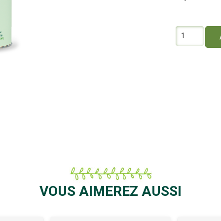
quantité
de
Caputo
Levure
Séche
100G
VOUS AIMEREZ AUSSI