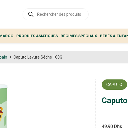
Recherche
de
produits
 MAROC
PRODUITS ASIATIQUES
RÉGIMES SPÉCIAUX
BÉBÉS & ENFA
pain
Caputo Levure Séche 100G
CAPUTO
Caputo
49,90
Dhs