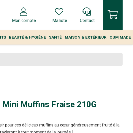
Mon compte
Ma liste
Contact
NTS
BEAUTÉ & HYGIÈNE
SANTÉ
MAISON & EXTÉRIEUR
OUM MADE
 Mini Muffins Fraise 210G
sir pour ces délicieux muffins au cœur généreusement fruité à la
s ravieront à tout moment de la journée !