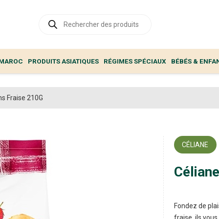
Recherche
de
produits
 MAROC
PRODUITS ASIATIQUES
RÉGIMES SPÉCIAUX
BÉBÉS & ENFA
ns Fraise 210G
CÉLIANE
Céliane
Fondez de plai
fraise, ils vou