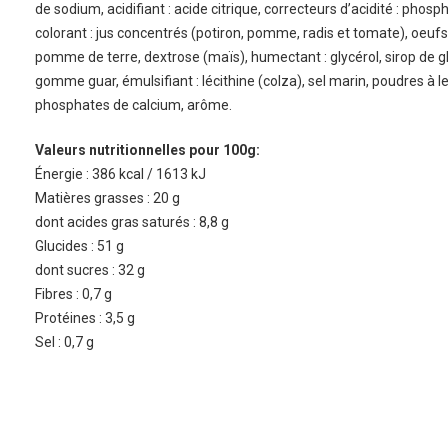
de sodium, acidifiant : acide citrique, correcteurs d’acidité : phos
colorant : jus concentrés (potiron, pomme, radis et tomate), oeufs,
pomme de terre, dextrose (maïs), humectant : glycérol, sirop de gl
gomme guar, émulsifiant : lécithine (colza), sel marin, poudres à 
phosphates de calcium, arôme.
Valeurs nutritionnelles pour 100g:
Énergie : 386 kcal / 1613 kJ
Matières grasses : 20 g
dont acides gras saturés : 8,8 g
Glucides : 51 g
dont sucres : 32 g
Fibres : 0,7 g
Protéines : 3,5 g
Sel : 0,7 g