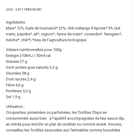
UGS:
5411788046381
Ingrédients :
Maïs* 72%, huile de tournesol* 22%, chili mélange d’épices* 5% (sel
marin, paprika*, ail*, oignon*, farine de maïs*, coriandre*, fenugrec*,
livèche*, chili*).*issu de l’agriculture biologique
Valeurs nutritionnelles pour 100g :
Energie 2108 KJ / 504 Kcal
Graisse 27 g
Dont acides gras saturés 3,5 g
Glucides 58 g
Dont sucres 2,4 g
Fibre 4,6 g
Protéines 5,3 g
Sel 1,9 g
Utilisation :
Croquantes, pimentées ou parfumées, les Tortillas Chips se
consomment aussi bien : à l’apéritif accompagnées de leur sauce dip,
en entrée pour enrichir un plat de crudités ou comme snack. Innovez,
conseillez-les Tortillas associées aux Tartinables comme bouchées