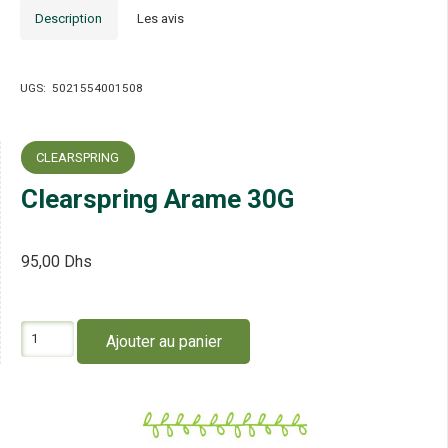
Description
Les avis
UGS:
5021554001508
CLEARSPRING
Clearspring Arame 30G
95,00
Dhs
quantité
Ajouter au panier
de
Clearspring
Arame
30G