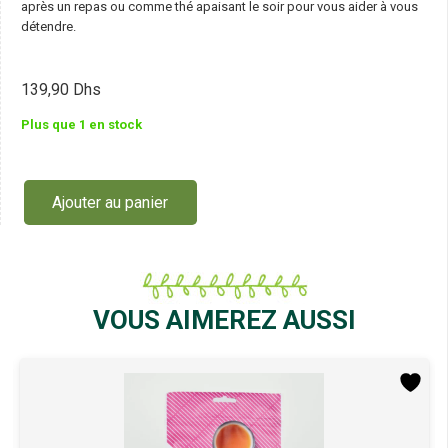
après un repas ou comme thé apaisant le soir pour vous aider à vous
détendre.
139,90
Dhs
Plus que 1 en stock
Ajouter au panier
quantité
de
Clearspring
Hojicha
Japonaise
70G
VOUS AIMEREZ AUSSI