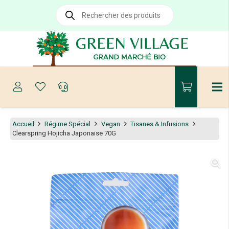
Recherche
de
produits
Accueil
Régime Spécial
Vegan
Tisanes & Infusions
Clearspring Hojicha Japonaise 70G