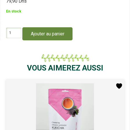
79,90
Dhs
En stock
quantité
Ajouter au panier
de
Clearspring
Japanese
Matcha
Ginger
X20
VOUS AIMEREZ AUSSI