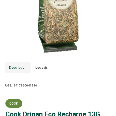
Description
Les avis
UGS:
3417960041986
COOK
Cook Origan Eco Recharge 13G