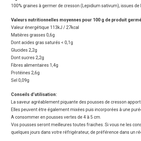
100% graines à germer de cresson (Lepidium sativum), issues de l’
Valeurs nutritionnelles moyennes pour 100 g de produit germé
Valeur énergétique 113kJ / 27kcal
Matières grasses 0,6g
Dont acides gras saturés < 0,1g
Glucides 2,2g
Dont sucres 2,2g
Fibres alimentaires 1,4g
Protéines 2,6g
Sel 0,09g
Conseils d’utilisation:
La saveur agréablement piquante des pousses de cresson apporte 
Elles peuvent être également mixées puis incorporées à une pur
A consommer en pousses vertes de 4 à 5 cm.
Vos pousses seront meilleures toutes fraiches. Si vous ne les
quelques jours dans votre réfrigérateur, de préférence dans un réc