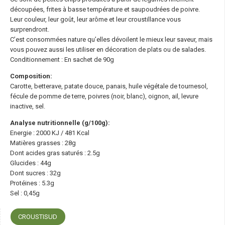
découpées, frites à basse température et saupoudrées de poivre.
Leur couleur, leur goût, leur arôme et leur croustillance vous
surprendront.
C’est consommées nature qu’elles dévoilent le mieux leur saveur, mais
vous pouvez aussi les utiliser en décoration de plats ou de salades.
Conditionnement : En sachet de 90g
Composition:
Carotte, betterave, patate douce, panais, huile végétale de tournesol,
fécule de pomme de terre, poivres (noir, blanc), oignon, ail, levure
inactive, sel.
Analyse nutritionnelle (g/100g):
Energie : 2000 KJ / 481 Kcal
Matières grasses : 28g
Dont acides gras saturés : 2.5g
Glucides : 44g
Dont sucres : 32g
Protéines : 5.3g
Sel : 0,45g
CROUSTISUD