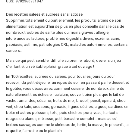
UGS:
9782360981847
Des recettes salées et sucrées sans lactose
Supprimer, totalement ou partiellement, les produits laitiers de son
alimentation est aujourd’hui de plus en plus conseillé dans le cas de
nombreux troubles de santé plus ou moins graves : allergie,
intolérance au lactose, problèmes digestifs divers, eczéma, acné,
psoriasis, asthme, pathologies ORL, maladies auto-immunes, certains
cancers…
Mais ce qui peut sembler difficile au premier abord, deviens un jeu
d’enfant et un véritable plaisir grâce à cet ouvrage !
En 100 recettes, sucrées ou salées, pour tous les jours ou pour
recevoir, du petit-déjeuner au repas du soir en passant par le dessert et
le goûter, vous découvrirez comment cuisiner de nombreux aliments
naturellement très riches en calcium, souvent bien plus que le lait de
vache : amandes, sésame, fruits de mer, brocoli, persil, épinard, chou
vert, chou kale, cressons, gomasio, figues sèches, algues, sardines en
boîte et autres poissons, tofu, pois chiches, porc, veau, haricots
rouges ou blancs, mélasse, petit épeautre complet… mais aussi
herbes sauvages comme le chénopode, l’ortie, la mauve, le pissenlit, la
roquette, l’arroche ou le plantain…