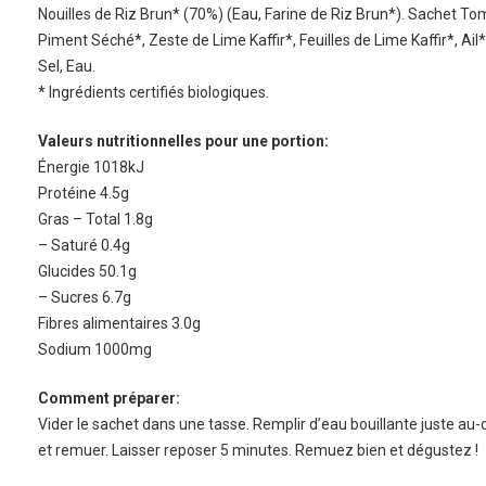
Nouilles de Riz Brun* (70%) (Eau, Farine de Riz Brun*). Sachet To
Piment Séché*, Zeste de Lime Kaffir*, Feuilles de Lime Kaffir*, Ail
Sel, Eau.
* Ingrédients certifiés biologiques.
Valeurs nutritionnelles pour une portion:
Énergie 1018kJ
Protéine 4.5g
Gras – Total 1.8g
– Saturé 0.4g
Glucides 50.1g
– Sucres 6.7g
Fibres alimentaires 3.0g
Sodium 1000mg
Comment préparer:
Vider le sachet dans une tasse. Remplir d’eau bouillante juste au-d
et remuer. Laisser reposer 5 minutes. Remuez bien et dégustez !