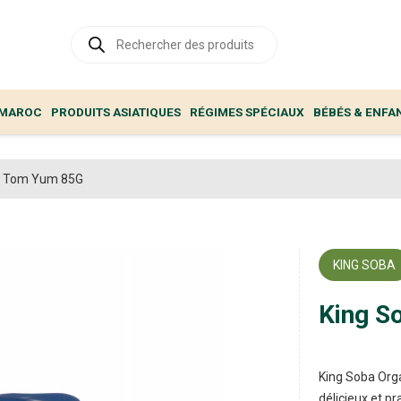
Recherche
de
produits
 MAROC
PRODUITS ASIATIQUES
RÉGIMES SPÉCIAUX
BÉBÉS & ENFA
p Tom Yum 85G
KING SOBA
King S
King Soba Orga
délicieux et pr