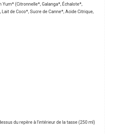
m Yum* (Citronnelle*, Galanga*, Échalote*,
*, Lait de Coco*, Sucre de Canne*, Acide Citrique,
essus du repère à l’intérieur de la tasse (250 ml)