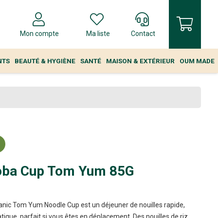
Mon compte
Ma liste
Contact
NTS
BEAUTÉ & HYGIÈNE
SANTÉ
MAISON & EXTÉRIEUR
OUM MADE
oba Cup Tom Yum 85G
nic Tom Yum Noodle Cup est un déjeuner de nouilles rapide,
atique, parfait si vous êtes en déplacement. Des nouilles de riz