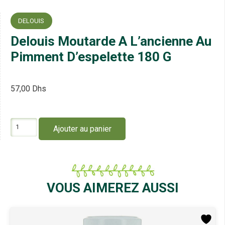
DELOUIS
Delouis Moutarde A L’ancienne Au
Pimment D’espelette 180 G
57,00
Dhs
quantité
Ajouter au panier
de
Delouis
Moutarde
A
L'ancienne
Au
VOUS AIMEREZ AUSSI
Pimment
D'espelette
180
G