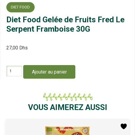
DIET FOOD
Diet Food Gelée de Fruits Fred Le
Serpent Framboise 30G
27,00
Dhs
quantité
Ajouter au panier
de
Diet
Food
Gelée
de
Fruits
VOUS AIMEREZ AUSSI
Fred
Le
Serpent
Framboise
30G