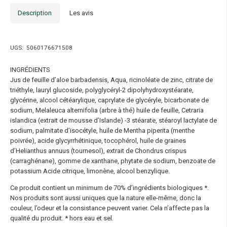
Description
Les avis
UGS:
5060176671508
INGRÉDIENTS
Jus de feuille d’aloe barbadensis, Aqua, ricinoléate de zinc, citrate de
triéthyle, lauryl glucoside, polyglycéryl-2 dipolyhydroxystéarate,
glycérine, alcool cétéarylique, caprylate de glycéryle, bicarbonate de
sodium, Melaleuca alternifolia (arbre à thé) huile de feuille, Cetraria
islandica (extrait de mousse d’Islande) -3 stéarate, stéaroyl lactylate de
sodium, palmitate d’isocétyle, huile de Mentha piperita (menthe
poivrée), acide glycyrrhétinique, tocophérol, huile de graines
d’Helianthus annuus (tournesol), extrait de Chondrus crispus
(carraghénane), gomme de xanthane, phytate de sodium, benzoate de
potassium Acide citrique, limonène, alcool benzylique.
Ce produit contient un minimum de 70% d’ingrédients biologiques *.
Nos produits sont aussi uniques que la nature elle-même, donc la
couleur, l’odeur et la consistance peuvent varier. Cela n’affecte pas la
qualité du produit. * hors eau et sel.