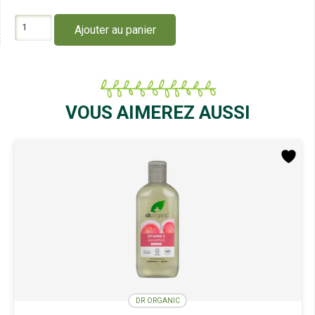
quantité
Ajouter au panier
de
Dr
Organic
Déodorant
Tea
Tree
VOUS AIMEREZ AUSSI
50Ml
DR ORGANIC