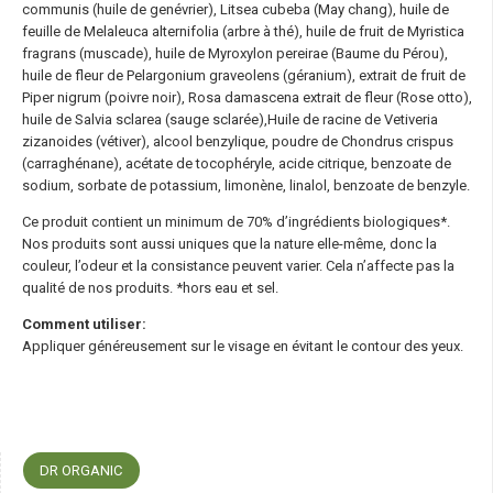
communis (huile de genévrier), Litsea cubeba (May chang), huile de
feuille de Melaleuca alternifolia (arbre à thé), huile de fruit de Myristica
fragrans (muscade), huile de Myroxylon pereirae (Baume du Pérou),
huile de fleur de Pelargonium graveolens (géranium), extrait de fruit de
Piper nigrum (poivre noir), Rosa damascena extrait de fleur (Rose otto),
huile de Salvia sclarea (sauge sclarée),Huile de racine de Vetiveria
zizanoides (vétiver), alcool benzylique, poudre de Chondrus crispus
(carraghénane), acétate de tocophéryle, acide citrique, benzoate de
sodium, sorbate de potassium, limonène, linalol, benzoate de benzyle.
Ce produit contient un minimum de 70% d’ingrédients biologiques*.
Nos produits sont aussi uniques que la nature elle-même, donc la
couleur, l’odeur et la consistance peuvent varier. Cela n’affecte pas la
qualité de nos produits. *hors eau et sel.
Comment utiliser:
Appliquer généreusement sur le visage en évitant le contour des yeux.
DR ORGANIC