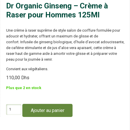
Dr Organic Ginseng – Crème à
Raser pour Hommes 125Ml
Une crème à raser suprême de style salon de coiffure formulée pour
adoucir et hydrater, offrant un maximum de glisse et de
confort. Infusée de ginseng biologique, d’huile d’avocat adoucissante,
de caféine stimulante et de jus d’aloe vera apaisant, cette crème à
raser haut de gamme aide à amortir votre glisse et à préparer votre
peau pour la journée à venir.
Convient aux végétaliens.
110,00
Dhs
Plus que 2 en stock
quantité
Ajouter au panier
de
Dr
Organic
Ginseng