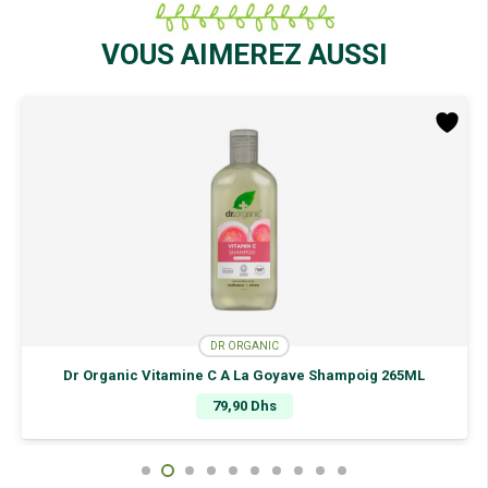
-
Crème
VOUS AIMEREZ AUSSI
à
Raser
pour
Hommes
125Ml
DR ORGANIC
Dr Organic Vitamine C A La Goyave Shampoig 265ML
79,90
Dhs