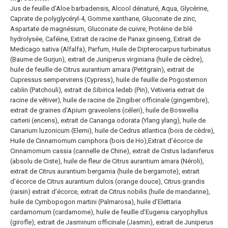
Jus de feuille d’Aloe barbadensis, Alcool dénaturé, Aqua, Glycérine,
Caprate de polyglycéryl-4, Gomme xanthane, Gluconate de zinc,
Aspartate de magnésium, Gluconate de cuivre, Protéine de blé
hydrolysée, Caféine, Extrait de racine de Panax ginseng, Extrait de
Medicago sativa (Alfalfa), Parfum, Huile de Dipterocarpus turbinatus
(Baume de Gurjun), extrait de Juniperus virginiana (huile de cèdre),
huile de feuille de Citrus aurantium amara (Petitgrain), extrait de
Cupressus sempervirens (Cypress), huile de feuille de Pogostemon
cablin (Patchouli), extrait de Sibirica ledeb (Pin), Vetiveria extrait de
racine de vétiver), huile de racine de Zingiber officinale (gingembre),
extrait de graines d’Apium graveolens (céleri), huile de Boswellia
carterii (encens), extrait de Cananga odorata (Ylang ylang), huile de
Canarium luzonicum (Elemi), huile de Cedrus atlantica (bois de cèdre),
Huile de Cinnamomum camphora (bois de Ho),Extrait d’écorce de
Cinnamomum cassia (cannelle de Chine), extrait de Cistus ladaniferus
(absolu de Ciste), huile de fleur de Citrus aurantium amara (Néroli),
extrait de Citrus aurantium bergamia (huile de bergamote), extrait
d’écorce de Citrus aurantium dulcis (orange douce), Citrus grandis
(raisin) extrait d’écorce, extrait de Citrus nobilis (huile de mandarine),
huile de Cymbopogon martini (Palmarosa), huile d’Elettaria
cardamomum (cardamome), huile de feuille d’Eugenia caryophyllus
(girofle), extrait de Jasminum officinale (Jasmin), extrait de Juniperus