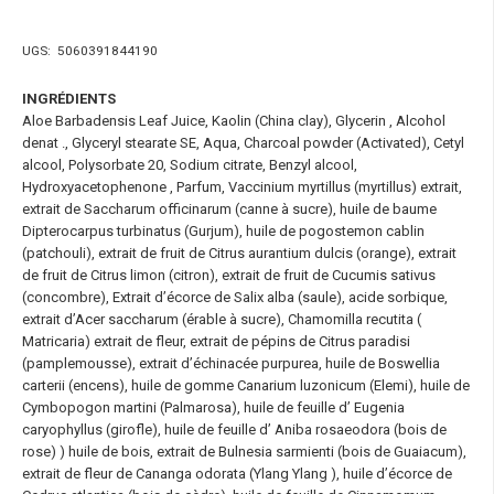
UGS:
5060391844190
INGRÉDIENTS
Aloe Barbadensis Leaf Juice, Kaolin (China clay), Glycerin , Alcohol
denat ., Glyceryl stearate SE, Aqua, Charcoal powder (Activated), Cetyl
alcool, Polysorbate 20, Sodium citrate, Benzyl alcool,
Hydroxyacetophenone , Parfum, Vaccinium myrtillus (myrtillus) extrait,
extrait de Saccharum officinarum (canne à sucre), huile de baume
Dipterocarpus turbinatus (Gurjum), huile de pogostemon cablin
(patchouli), extrait de fruit de Citrus aurantium dulcis (orange), extrait
de fruit de Citrus limon (citron), extrait de fruit de Cucumis sativus
(concombre), Extrait d’écorce de Salix alba (saule), acide sorbique,
extrait d’Acer saccharum (érable à sucre), Chamomilla recutita (
Matricaria) extrait de fleur, extrait de pépins de Citrus paradisi
(pamplemousse), extrait d’échinacée purpurea, huile de Boswellia
carterii (encens), huile de gomme Canarium luzonicum (Elemi), huile de
Cymbopogon martini (Palmarosa), huile de feuille d’ Eugenia
caryophyllus (girofle), huile de feuille d’ Aniba rosaeodora (bois de
rose) ) huile de bois, extrait de Bulnesia sarmienti (bois de Guaiacum),
extrait de fleur de Cananga odorata (Ylang Ylang ), huile d’écorce de