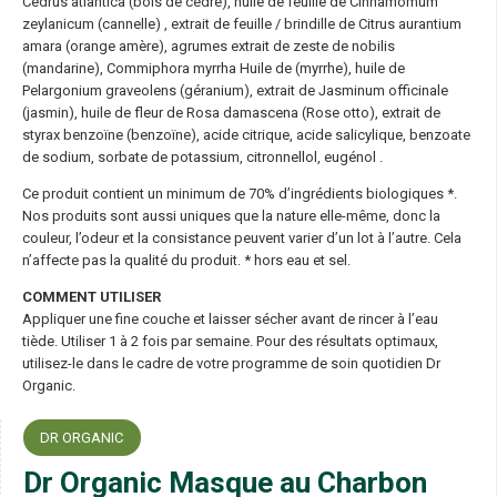
Cedrus atlantica (bois de cèdre), huile de feuille de Cinnamomum
zeylanicum (cannelle) , extrait de feuille / brindille de Citrus aurantium
amara (orange amère), agrumes extrait de zeste de nobilis
(mandarine), Commiphora myrrha Huile de (myrrhe), huile de
Pelargonium graveolens (géranium), extrait de Jasminum officinale
(jasmin), huile de fleur de Rosa damascena (Rose otto), extrait de
styrax benzoïne (benzoïne), acide citrique, acide salicylique, benzoate
de sodium, sorbate de potassium, citronnellol, eugénol .
Ce produit contient un minimum de 70% d’ingrédients biologiques *.
Nos produits sont aussi uniques que la nature elle-même, donc la
couleur, l’odeur et la consistance peuvent varier d’un lot à l’autre. Cela
n’affecte pas la qualité du produit. * hors eau et sel.
COMMENT UTILISER
Appliquer une fine couche et laisser sécher avant de rincer à l’eau
tiède. Utiliser 1 à 2 fois par semaine. Pour des résultats optimaux,
utilisez-le dans le cadre de votre programme de soin quotidien Dr
Organic.
DR ORGANIC
Dr Organic Masque au Charbon