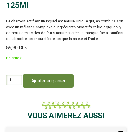
125Ml
Le charbon actif est un ingrédient naturel unique qui, en combinaison
avec un mélange complexe d’ingrédients bioactifs et biologiques, y
compris des acides de fruits naturels, crée un masque facial purifiant
qui absorbe les impuretés telles que la saleté et l’huile.
89,90
Dhs
En stock
quantité
Ajouter au panier
de
Dr
Organic
Masque
au
Charbon
VOUS AIMEREZ AUSSI
125Ml