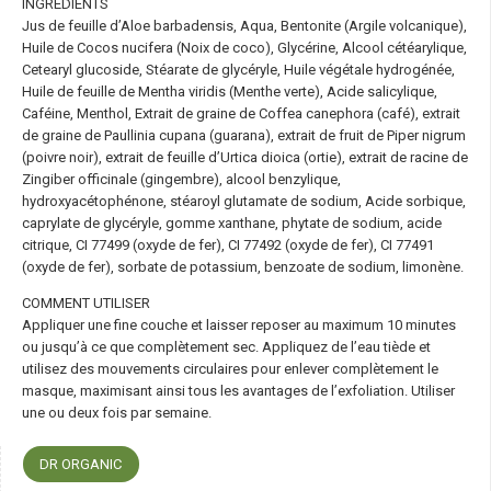
INGRÉDIENTS
Jus de feuille d’Aloe barbadensis, Aqua, Bentonite (Argile volcanique),
Huile de Cocos nucifera (Noix de coco), Glycérine, Alcool cétéarylique,
Cetearyl glucoside, Stéarate de glycéryle, Huile végétale hydrogénée,
Huile de feuille de Mentha viridis (Menthe verte), Acide salicylique,
Caféine, Menthol, Extrait de graine de Coffea canephora (café), extrait
de graine de Paullinia cupana (guarana), extrait de fruit de Piper nigrum
(poivre noir), extrait de feuille d’Urtica dioica (ortie), extrait de racine de
Zingiber officinale (gingembre), alcool benzylique,
hydroxyacétophénone, stéaroyl glutamate de sodium, Acide sorbique,
caprylate de glycéryle, gomme xanthane, phytate de sodium, acide
citrique, CI 77499 (oxyde de fer), CI 77492 (oxyde de fer), CI 77491
(oxyde de fer), sorbate de potassium, benzoate de sodium, limonène.
COMMENT UTILISER
Appliquer une fine couche et laisser reposer au maximum 10 minutes
ou jusqu’à ce que complètement sec. Appliquez de l’eau tiède et
utilisez des mouvements circulaires pour enlever complètement le
masque, maximisant ainsi tous les avantages de l’exfoliation. Utiliser
une ou deux fois par semaine.
DR ORGANIC