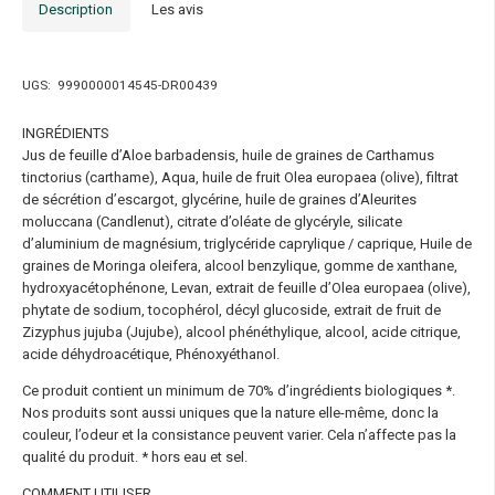
Description
Les avis
UGS:
9990000014545-DR00439
INGRÉDIENTS
Jus de feuille d’Aloe barbadensis, huile de graines de Carthamus
tinctorius (carthame), Aqua, huile de fruit Olea europaea (olive), filtrat
de sécrétion d’escargot, glycérine, huile de graines d’Aleurites
moluccana (Candlenut), citrate d’oléate de glycéryle, silicate
d’aluminium de magnésium, triglycéride caprylique / caprique, Huile de
graines de Moringa oleifera, alcool benzylique, gomme de xanthane,
hydroxyacétophénone, Levan, extrait de feuille d’Olea europaea (olive),
phytate de sodium, tocophérol, décyl glucoside, extrait de fruit de
Zizyphus jujuba (Jujube), alcool phénéthylique, alcool, acide citrique,
acide déhydroacétique, Phénoxyéthanol.
Ce produit contient un minimum de 70% d’ingrédients biologiques *.
Nos produits sont aussi uniques que la nature elle-même, donc la
couleur, l’odeur et la consistance peuvent varier. Cela n’affecte pas la
qualité du produit. * hors eau et sel.
COMMENT UTILISER