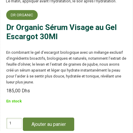
Le matin, appliquer avant l’hydratation, le soir après l’hydratation.
DR ORGANIC
Dr Organic Sérum Visage au Gel
Escargot 30Ml
En combinant le gel d’escargot biologique avec un mélange exclusif
d’ingrédients bioactifs, biologiques et naturels, notamment l’extrait de
feuille d’olivier, le levan et l’extrait de graines de jujube, nous avons
créé un sérum apaisant et léger qui hydrate instantanément la peau
pour l’aider à se sentir plus douce, hydratée et tonique, révélant une
lueur plus jeune.
185,00
Dhs
En stock
quantité
Ajouter au panier
de
Dr