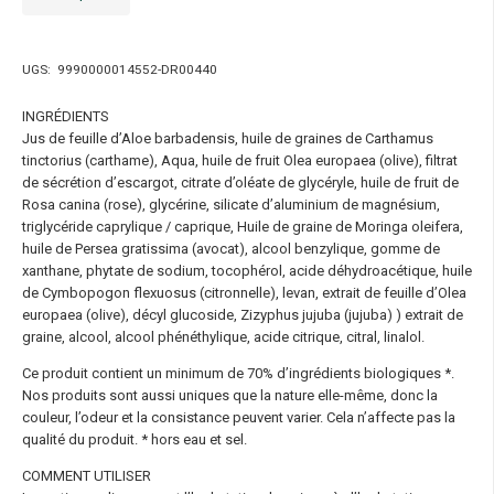
UGS:
9990000014552-DR00440
INGRÉDIENTS
Jus de feuille d’Aloe barbadensis, huile de graines de Carthamus
tinctorius (carthame), Aqua, huile de fruit Olea europaea (olive), filtrat
de sécrétion d’escargot, citrate d’oléate de glycéryle, huile de fruit de
Rosa canina (rose), glycérine, silicate d’aluminium de magnésium,
triglycéride caprylique / caprique, Huile de graine de Moringa oleifera,
huile de Persea gratissima (avocat), alcool benzylique, gomme de
xanthane, phytate de sodium, tocophérol, acide déhydroacétique, huile
de Cymbopogon flexuosus (citronnelle), levan, extrait de feuille d’Olea
europaea (olive), décyl glucoside, Zizyphus jujuba (jujuba) ) extrait de
graine, alcool, alcool phénéthylique, acide citrique, citral, linalol.
Ce produit contient un minimum de 70% d’ingrédients biologiques *.
Nos produits sont aussi uniques que la nature elle-même, donc la
couleur, l’odeur et la consistance peuvent varier. Cela n’affecte pas la
qualité du produit. * hors eau et sel.
COMMENT UTILISER