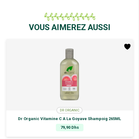
Organic
Sérum
Visage
au
VOUS AIMEREZ AUSSI
Gel
Escargot
30Ml
DR ORGANIC
Dr Organic Vitamine C A La Goyave Shampoig 265ML
79,90
Dhs