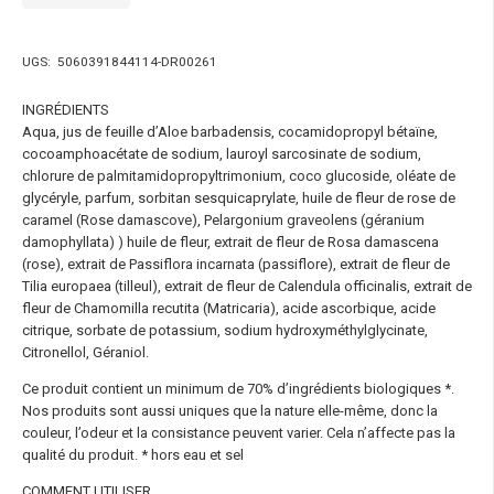
UGS:
5060391844114-DR00261
INGRÉDIENTS
Aqua, jus de feuille d’Aloe barbadensis, cocamidopropyl bétaïne,
cocoamphoacétate de sodium, lauroyl sarcosinate de sodium,
chlorure de palmitamidopropyltrimonium, coco glucoside, oléate de
glycéryle, parfum, sorbitan sesquicaprylate, huile de fleur de rose de
caramel (Rose damascove), Pelargonium graveolens (géranium
damophyllata) ) huile de fleur, extrait de fleur de Rosa damascena
(rose), extrait de Passiflora incarnata (passiflore), extrait de fleur de
Tilia europaea (tilleul), extrait de fleur de Calendula officinalis, extrait de
fleur de Chamomilla recutita (Matricaria), acide ascorbique, acide
citrique, sorbate de potassium, sodium hydroxyméthylglycinate,
Citronellol, Géraniol.
Ce produit contient un minimum de 70% d’ingrédients biologiques *.
Nos produits sont aussi uniques que la nature elle-même, donc la
couleur, l’odeur et la consistance peuvent varier. Cela n’affecte pas la
qualité du produit. * hors eau et sel
COMMENT UTILISER