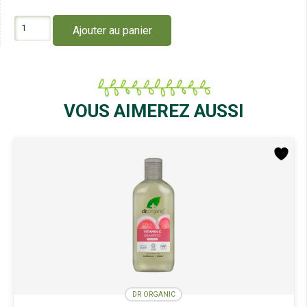
quantité
Ajouter au panier
de
Dr
Organic
Shampoing
à
la
VOUS AIMEREZ AUSSI
Rose
265Ml
DR ORGANIC