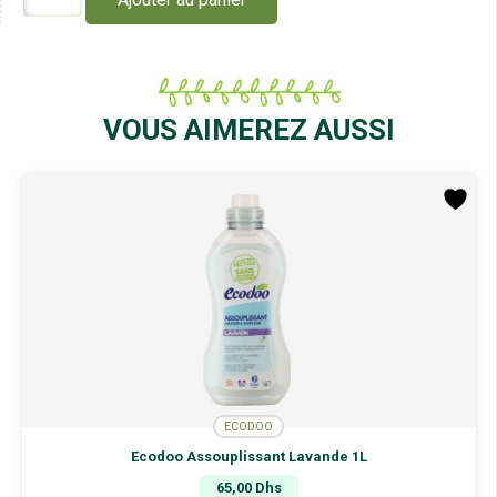
de
Ecodoo
Nettoyant
Fruits
et
Légumes
VOUS AIMEREZ AUSSI
750Ml
ECODOO
Ecodoo Assouplissant Lavande 1L
65,00
Dhs