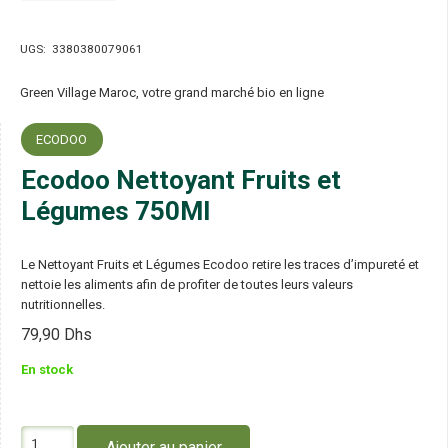
UGS:
3380380079061
Green Village Maroc, votre grand marché bio en ligne
ECODOO
Ecodoo Nettoyant Fruits et
Légumes 750Ml
Le Nettoyant Fruits et Légumes Ecodoo retire les traces d’impureté et
nettoie les aliments afin de profiter de toutes leurs valeurs
nutritionnelles.
79,90
Dhs
En stock
quantité
Ajouter au panier