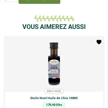
de
Emile
Noel
Vinaigre
de
Kéfir
VOUS AIMEREZ AUSSI
Gingembre
Curcuma
250Ml
EMILE NOËL
Emile Noel Huile de Chia 100Ml
179,90
Dhs