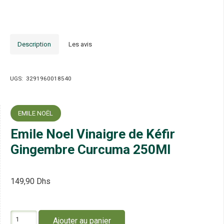
Description
Les avis
UGS:
3291960018540
EMILE NOËL
Emile Noel Vinaigre de Kéfir
Gingembre Curcuma 250Ml
149,90
Dhs
quantité
Ajouter au panier