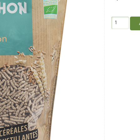
quantité
de
Favrichon
Granosson
Bien-
être
250G