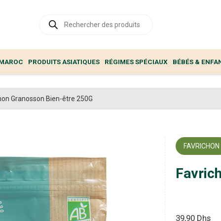
Recherche
de
produits
 MAROC
PRODUITS ASIATIQUES
RÉGIMES SPÉCIAUX
BÉBÉS & ENFA
hon Granosson Bien-être 250G
FAVRICHON
Favric
39,90
Dhs