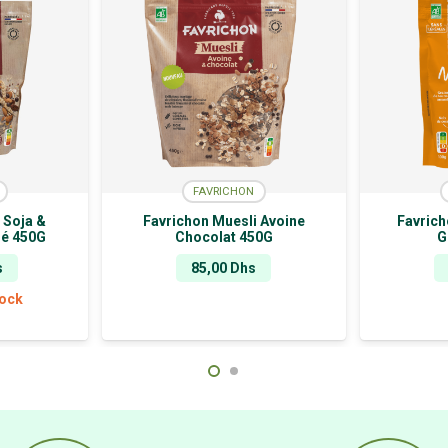
FAVRICHON
 Soja &
Favrichon Muesli Avoine
Favrich
né 450G
Chocolat 450G
G
s
85,00
Dhs
tock