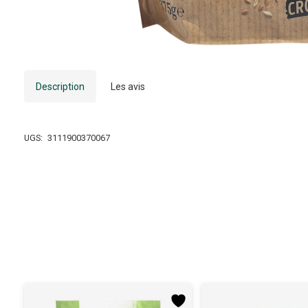
Description
Les avis
UGS:
3111900370067