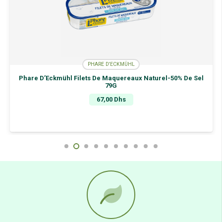
121G
PHARE D'ECKMÜHL
Phare D’Eckmühl Filets De Maquereaux Naturel-50% De Sel
79G
67,00
Dhs