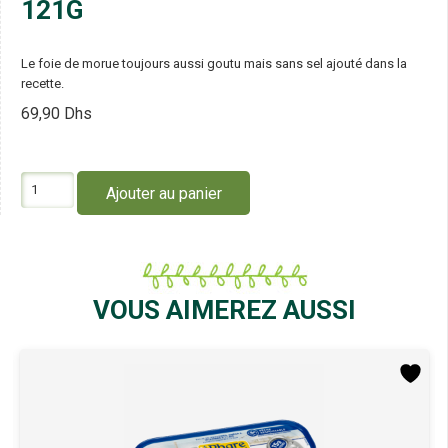
121G
Le foie de morue toujours aussi goutu mais sans sel ajouté dans la
recette.
69,90
Dhs
quantité
Ajouter au panier
de
Phare
d'Eckmuhl
Foie
de
Morue
VOUS AIMEREZ AUSSI
au
Naturel
à
Teneur
Réduite
en
Sel