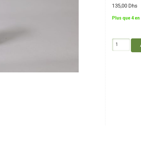
135,00
Dhs
Plus que 4 en
quantité
de
Genna
Roll
On
Stop
Insomnie
10Ml