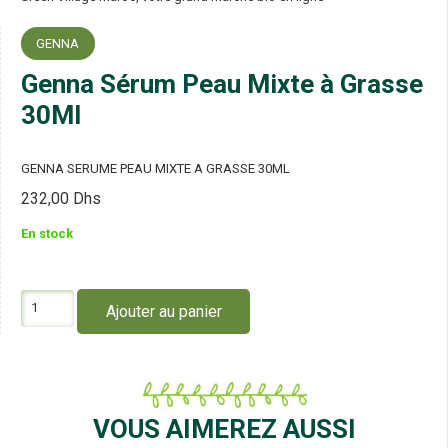
GENNA
Genna Sérum Peau Mixte à Grasse
30Ml
GENNA SERUME PEAU MIXTE A GRASSE 30ML
232,00
Dhs
En stock
quantité
Ajouter au panier
de
Genna
Sérum
Peau
Mixte
à
VOUS AIMEREZ AUSSI
Grasse