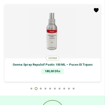
30Ml
GENNA
Genna Spray Repulsif Pustic 100 ML – Puces Et Tiques
180,00
Dhs