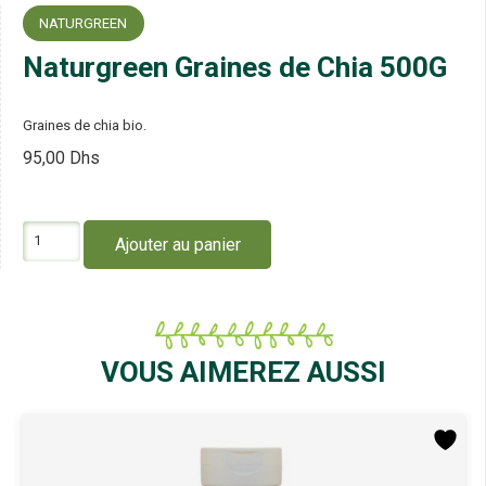
NATURGREEN
Naturgreen Graines de Chia 500G
Graines de chia bio.
95,00
Dhs
quantité
Ajouter au panier
de
Naturgreen
Graines
de
Chia
500G
VOUS AIMEREZ AUSSI