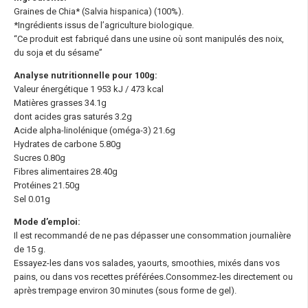
Graines de Chia* (Salvia hispanica) (100%).
*Ingrédients issus de l’agriculture biologique.
“Ce produit est fabriqué dans une usine où sont manipulés des noix,
du soja et du sésame”
Analyse nutritionnelle pour 100g:
Valeur énergétique 1 953 kJ / 473 kcal
Matières grasses 34.1g
dont acides gras saturés 3.2g
Acide alpha-linolénique (oméga-3) 21.6g
Hydrates de carbone 5.80g
Sucres 0.80g
Fibres alimentaires 28.40g
Protéines 21.50g
Sel 0.01g
Mode d’emploi:
Il est recommandé de ne pas dépasser une consommation journalière
de 15 g.
Essayez-les dans vos salades, yaourts, smoothies, mixés dans vos
pains, ou dans vos recettes préférées.Consommez-les directement ou
après trempage environ 30 minutes (sous forme de gel).