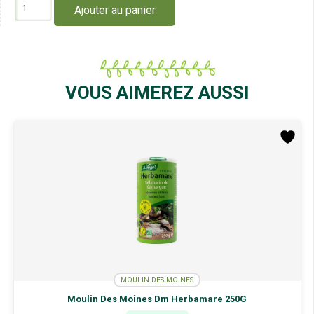
quantité
Ajouter au panier
de
Moulin
des
Moines
Graines
de
VOUS AIMEREZ AUSSI
Pavot
250G
MOULIN DES MOINES
Moulin Des Moines Dm Herbamare 250G