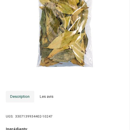
Description
Les avis
UGS:
3307139934402-10247
Ingrédients: