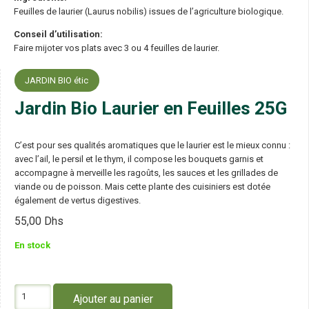
Feuilles de laurier (Laurus nobilis) issues de l’agriculture biologique.
Conseil d’utilisation:
Faire mijoter vos plats avec 3 ou 4 feuilles de laurier.
JARDIN BIO étic
Jardin Bio Laurier en Feuilles 25G
C’est pour ses qualités aromatiques que le laurier est le mieux connu :
avec l’ail, le persil et le thym, il compose les bouquets garnis et
accompagne à merveille les ragoûts, les sauces et les grillades de
viande ou de poisson. Mais cette plante des cuisiniers est dotée
également de vertus digestives.
55,00
Dhs
En stock
quantité
Ajouter au panier
de