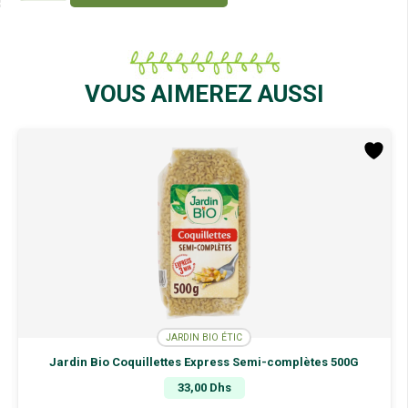
Jardin
Bio
Laurier
en
Feuilles
VOUS AIMEREZ AUSSI
25G
JARDIN BIO ÉTIC
Jardin Bio Coquillettes Express Semi-complètes 500G
33,00
Dhs