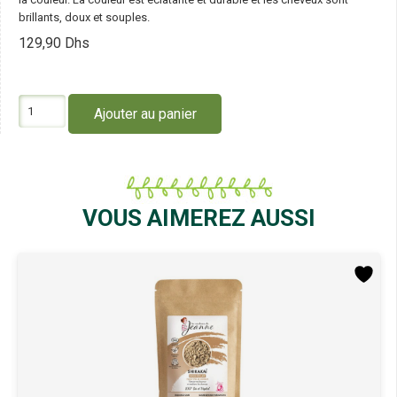
brillants, doux et souples.
129,90
Dhs
quantité
Ajouter au panier
de
Les
Couleurs
de
Jeanne
Baume
VOUS AIMEREZ AUSSI
Réparateur
2
en
1
Fixateur
d’Éclat
et
Soin
230ML