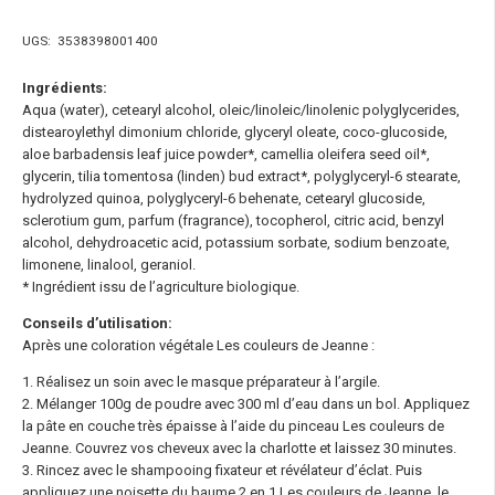
UGS:
3538398001400
Ingrédients:
Aqua (water), cetearyl alcohol, oleic/linoleic/linolenic polyglycerides,
distearoylethyl dimonium chloride, glyceryl oleate, coco-glucoside,
aloe barbadensis leaf juice powder*, camellia oleifera seed oil*,
glycerin, tilia tomentosa (linden) bud extract*, polyglyceryl-6 stearate,
hydrolyzed quinoa, polyglyceryl-6 behenate, cetearyl glucoside,
sclerotium gum, parfum (fragrance), tocopherol, citric acid, benzyl
alcohol, dehydroacetic acid, potassium sorbate, sodium benzoate,
limonene, linalool, geraniol.
* Ingrédient issu de l’agriculture biologique.
Conseils d’utilisation:
Après une coloration végétale Les couleurs de Jeanne :
1. Réalisez un soin avec le masque préparateur à l’argile.
2. Mélanger 100g de poudre avec 300 ml d’eau dans un bol. Appliquez
la pâte en couche très épaisse à l’aide du pinceau Les couleurs de
Jeanne. Couvrez vos cheveux avec la charlotte et laissez 30 minutes.
3. Rincez avec le shampooing fixateur et révélateur d’éclat. Puis
appliquez une noisette du baume 2 en 1 Les couleurs de Jeanne, le