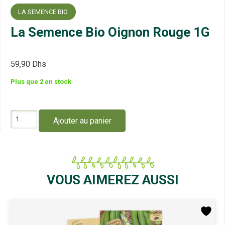
LA SEMENCE BIO
La Semence Bio Oignon Rouge 1G
59,90
Dhs
Plus que 2 en stock
quantité
Ajouter au panier
de
La
Semence
Bio
Oignon
Rouge
VOUS AIMEREZ AUSSI
1G