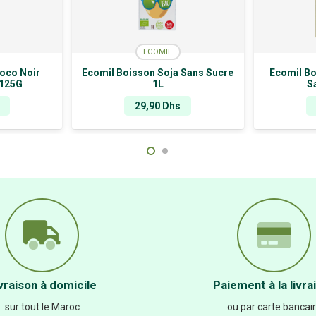
ECOMIL
oco Noir
Ecomil Boisson Soja Sans Sucre
Ecomil Bo
*125G
1L
S
29,90
Dhs
vraison à domicile
Paiement à la livra
sur tout le Maroc
ou par carte bancai