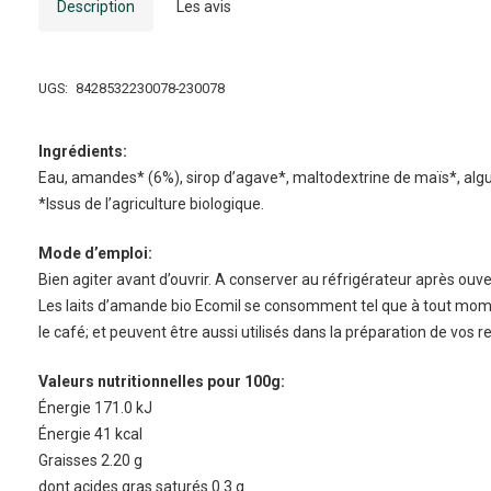
Description
Les avis
UGS:
8428532230078-230078
Ingrédients:
Eau, amandes* (6%), sirop d’agave*, maltodextrine de maïs*, alg
*Issus de l’agriculture biologique.
Mode d’emploi:
Bien agiter avant d’ouvrir. A conserver au réfrigérateur après ouv
Les laits d’amande bio Ecomil se consomment tel que à tout momen
le café; et peuvent être aussi utilisés dans la préparation de vos 
Valeurs nutritionnelles pour 100g:
Énergie 171.0 kJ
Énergie 41 kcal
Graisses 2.20 g
dont acides gras saturés 0.3 g