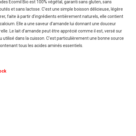
des Ecomil Bio est 100% végétal, garanti sans gluten, sans
outés et sans lactose. C’est une simple boisson délicieuse, légère
érer, faite à partir d’ingrédients entièrement naturels, elle contient
alcium. Elle a une saveur d’amande lui donnant une douceur
relle. Le lait d’amande peut être apprécié comme il est, versé sur
u utilisé dans la cuisson. C’est particulièrement une bonne source
contenant tous les acides aminés essentiels.
ock