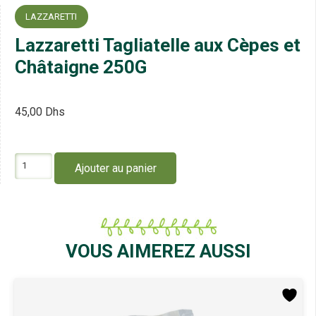
LAZZARETTI
Lazzaretti Tagliatelle aux Cèpes et
Châtaigne 250G
45,00
Dhs
quantité
Ajouter au panier
de
Lazzaretti
Tagliatelle
aux
Cèpes
et
VOUS AIMEREZ AUSSI
Châtaigne
250G