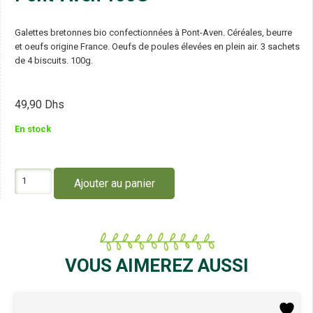
Galettes bretonnes bio confectionnées à Pont-Aven. Céréales, beurre
et oeufs origine France. Oeufs de poules élevées en plein air. 3 sachets
de 4 biscuits. 100g.
49,90
Dhs
En stock
quantité
Ajouter au panier
de
Le
Moulin
du
Pivert
Galettes
VOUS AIMEREZ AUSSI
de
Pont-
Aven