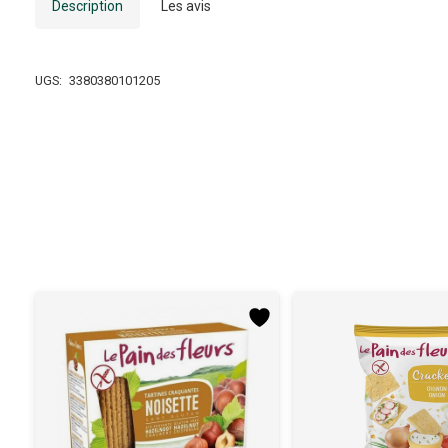
Description
Les avis
UGS:
3380380101205