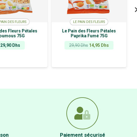
PAIN DES FLEURS
LE PAIN DES FLEURS
des Fleurs Pétales
Le Pain des Fleurs Pétales
oumous 75G
Paprika Fumé 75G
Le
Le
29,90
Dhs
29,90
Dhs
14,95
Dhs
prix
prix
initial
actuel
était :
est :
29,90 Dhs.
14,95 Dhs.
ison
Paiement sécurisé