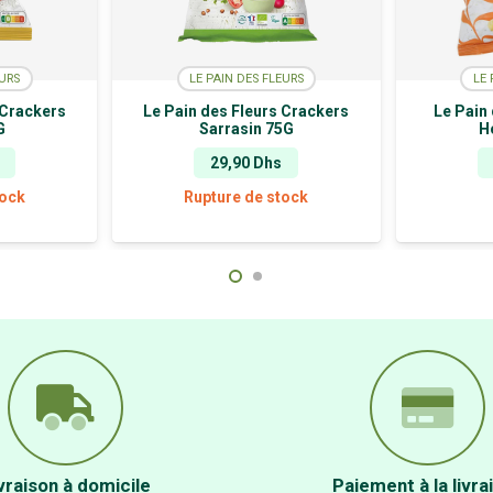
EURS
LE PAIN DES FLEURS
LE 
 Crackers
Le Pain des Fleurs Crackers
Le Pain 
G
Sarrasin 75G
H
29,90
Dhs
tock
Rupture de stock
vraison à domicile
Paiement à la livra