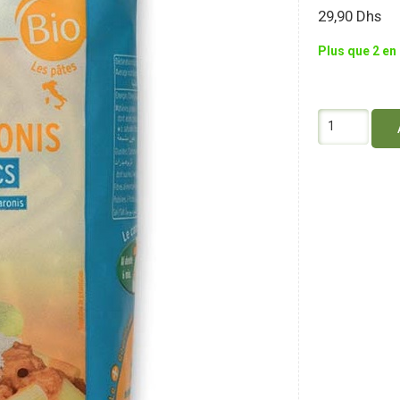
29,90
Dhs
Plus que 2 en
quantité
de
Markal
Macaronis
Blancs
500G